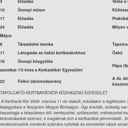
3
Előadás
Vetés a
10
Ünnepi műsor
Költész
17
Előadás
Praktik
24
Előadás
Milyen 
Május
8
Társadalmi munka
Tapolca
11
Látogatás az ösküi kertbarátokhoz
Öskű
18
Ünnepi közgyűlés
Pápa (S
szombat
/15 éves a Kerbarátkör Egyesület/
A 40, 60
22
Félévi zárórendezvény
köszön
TAPOLCAFŐI KERTBARÁTKÖR KÖZHASZNÚ EGYESÜLET
A Kertbarát Kör 2009. március 11-én alakult, induláskor a taglétszám 36
bejegyzésre a Veszprém Megyei Bíróságon. Úgy érezték, szükség van eg
összefogja a településen élő, kertészettel, szőlészettel, méhészett
kirándulásokat szervez, s magáénak érzi a kertbarátok jelmondatát: „K
rendezvényeink mindenki számára nyitottak és szeretettel várjuk soraink