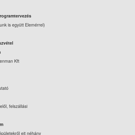
programtervezés
nk is együtt Elemérrel)
szvétel
n
an Kft
ató
felszállási
om
ről ejt néhány