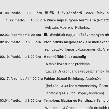
01.08. /hétfő/ … 18.00 óra B
UÉK – Újév köszöntő – 2024.I.félévi 
22./hétfő/ … 18.00 óra
Vince napi rügy-és bormustra
(Nótázzu
Helyszín: V.berényi Kultúrház
02.03. /szombat/ 8-20 óra III. Almádiak napja – főzőversenyen ré
02.05. /hétfő/ …18.00 óra Probiotikus megoldások a kiskertekbe
ea.: Laczikó Tamás okl.agrármérnök, Greenm
02.19. /hétfő/ …18,00 óra A termőföldtől az asztalig
A táplálkozási lánc problémái
Ea.: Dr Csicsor János vegyészmérnök, kut
02.17. /szombat/ 14.00 óra
Fábián József Emléknap
Alsóörsön
(Indulás 13.30-kor a Vörösberényi Posta elől, 
lehetőség az Autóbusz-pályaudvaron)
03.04. /hétfő/ …18.00 óra Templom, Magtár és Rendház + Templ
Az öreghegyi Öreg ember, még öregebb épületek