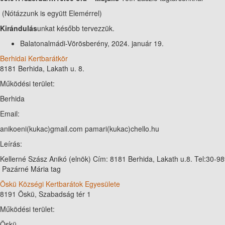
(Nótázzunk is együtt Elemérrel)
Kirándulás
unkat később tervezzük.
Balatonalmádi-Vörösberény, 2024. január 19.
Berhidai Kertbarátkör
8181 Berhida, Lakath u. 8.
Működési terület:
Berhida
Email:
anikoeni(kukac)gmail.com pamari(kukac)chello.hu
Leírás:
Kellerné Szász Anikó (elnök) Cím: 8181 Berhida, Lakath u.8. Tel:30-9
Pazárné Mária tag
Öskü Községi Kertbarátok Egyesülete
8191 Öskü, Szabadság tér 1
Működési terület:
Öskü