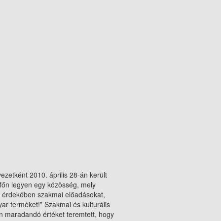
ezetként 2010. április 28-án került
afőn legyen egy közösség, mely
ek érdekében szakmai előadásokat,
ar terméket!” Szakmai és kulturális
yan maradandó értéket teremtett, hogy