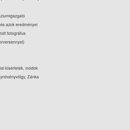
migazgató
 és azok eredményei
otográfus
orversennyel)
ési kísérletek, módok
yvölgy, Zánka