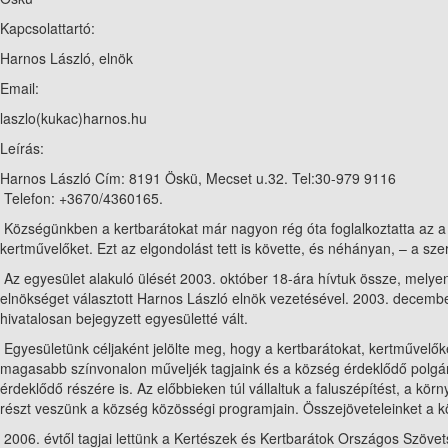
Kapcsolattartó:
Harnos László, elnök
Email:
laszlo(kukac)harnos.hu
Leírás:
Harnos László Cím: 8191 Öskü, Mecset u.32. Tel:30-979 9116
Telefon: +3670/4360165.
Községünkben a kertbarátokat már nagyon rég óta foglalkoztatta az a
kertművelőket. Ezt az elgondolást tett is követte, és néhányan, – a s
Az egyesület alakuló ülését 2003. október 18-ára hívtuk össze, melyen 
elnökséget választott Harnos László elnök vezetésével. 2003. decembe
hivatalosan bejegyzett egyesületté vált.
Egyesületünk céljaként jelölte meg, hogy a kertbarátokat, kertművelők
magasabb színvonalon műveljék tagjaink és a község érdeklődő polgár
érdeklődő részére is. Az előbbieken túl vállaltuk a faluszépítést, a k
részt veszünk a község közösségi programjain. Összejöveteleinket a k
2006. évtől tagjai lettünk a Kertészek és Kertbarátok Országos Szöve