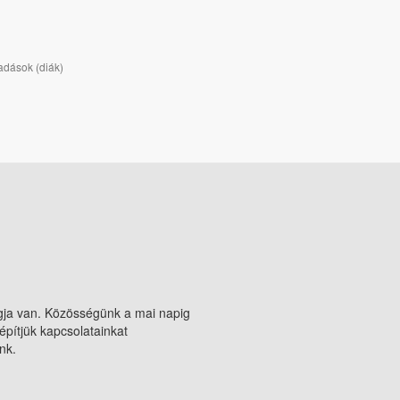
adások (diák)
agja van. Közösségünk a mai napig
építjük kapcsolatainkat
nk.