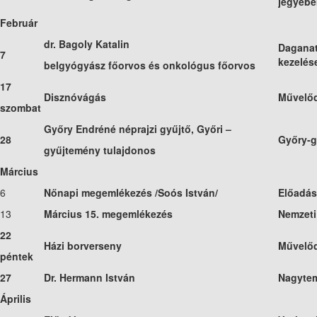
jegyéb
Február
dr. Bagoly Katalin
Daganat
7
kezelés
belgyógyász főorvos és onkológus főorvos
17
Disznóvágás
Művelőd
szombat
Győry Endréné néprajzi gyűjtő, Győri –
28
Győry-g
gyűjtemény tulajdonos
Március
6
Nőnapi megemlékezés /Soós István/
Előadás
13
Március 15. megemlékezés
Nemzeti
22
Házi borverseny
Művelőd
péntek
27
Dr. Hermann István
Nagytem
Április