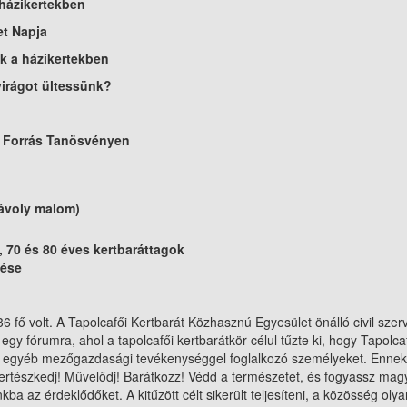
 házikertekben
et Napja
ák a házikertekben
virágot ültessünk?
 Forrás Tanösvényen
ávoly malom)
, 70 és 80 éves kertbaráttagok
tése
 fő volt. A Tapolcafői Kertbarát Közhasznú Egyesület önálló civil szerv
y fórumra, ahol a tapolcafői kertbarátkör célul tűzte ki, hogy Tapolc
el és egyéb mezőgazdasági tevékenységgel foglalkozó személyeket. Enn
ertészkedj! Művelődj! Barátkozz! Védd a természetet, és fogyassz magy
ba az érdeklődőket. A kitűzött célt sikerült teljesíteni, a közösség ol