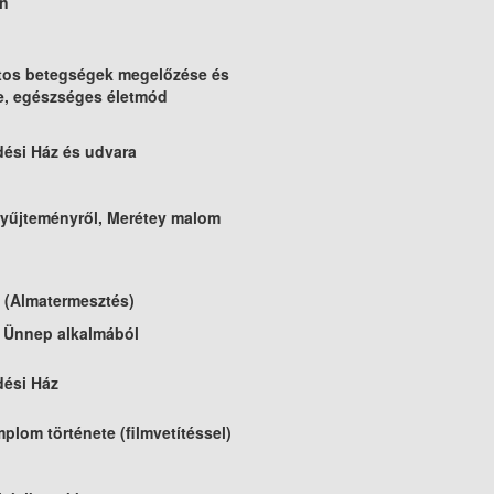
en
os betegségek megelőzése és
e, egészséges életmód
ési Ház és udvara
yűjteményről, Merétey malom
 (Almatermesztés)
 Ünnep alkalmából
ési Ház
plom története (filmvetítéssel)