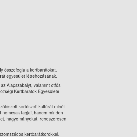
y összefogja a kertbarátokat,
arát egyesület létrehozásának.
az Alapszabályt, valamint ötfős
Községi Kertbarátok Egyesülete
lészeti-kertészeti kultúrát minél
újt nemcsak tagjai, hanem minden
ékeket, hagyományokat, rendszeresen
 szomszédos kertbarátkörökkel.