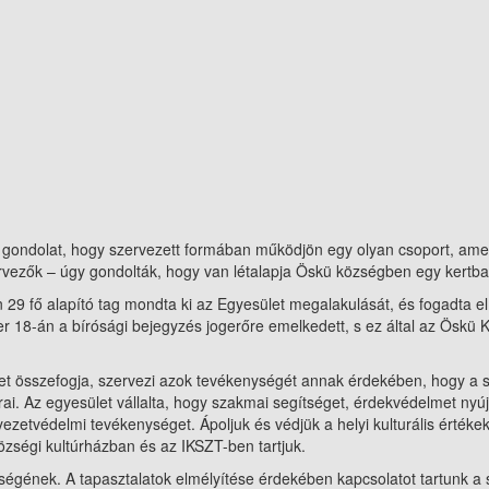
 gondolat, hogy szervezett formában működjön egy olyan csoport, amel
zervezők – úgy gondolták, hogy van létalapja Öskü községben egy kertb
29 fő alapító tag mondta ki az Egyesület megalakulását, és fogadta el 
r 18-án a bírósági bejegyzés jogerőre emelkedett, s ez által az Öskü 
et összefogja, szervezi azok tevékenységét annak érdekében, hogy a sző
ai. Az egyesület vállalta, hogy szakmai segítséget, érdekvédelmet ny
örnyezetvédelmi tevékenységet. Ápoljuk és védjük a helyi kulturális ért
özségi kultúrházban és az IKSZT-ben tartjuk.
tségének. A tapasztalatok elmélyítése érdekében kapcsolatot tartunk a