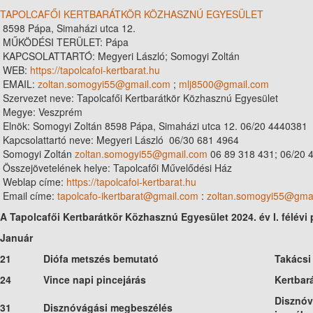
TAPOLCAFŐI KERTBARÁTKÖR KÖZHASZNÚ EGYESÜLET
8598 Pápa, Simaházi utca 12.
MŰKÖDÉSI TERÜLET: Pápa
KAPCSOLATTARTÓ: Megyeri László; Somogyi Zoltán
WEB:
https://tapolcafoi-kertbarat.
hu
EMAIL:
zoltan.somogyi55@gmail.com
;
mlj8500@gmail.com
Szervezet neve: Tapolcafői Kertbarátkör Közhasznú Egyesület
Megye: Veszprém
Elnök: Somogyi Zoltán 8598 Pápa, Simaházi utca 12. 06/20 4440381
Kapcsolattartó neve: Megyeri László 06/30 681 4964
Somogyi Zoltán
zoltan.somogyi55@gmail.com
06 89 318 431; 06/20 
Összejövetelének helye: Tapolcafői Művelődési Ház
Weblap címe:
https://tapolcafoi-kertbarat.
hu
Email címe:
tapolcafo-ikertbarat@gmail.com
:
zoltan.somogyi55@gma
A Tapolcafői Kertbarátkör Közhasznú Egyesület 2024. év I. félévi
Január
21
Diófa metszés bemutató
Takácsi
24
Vince napi pincejárás
Kertbar
Disznóv
31
Disznóvágási megbeszélés