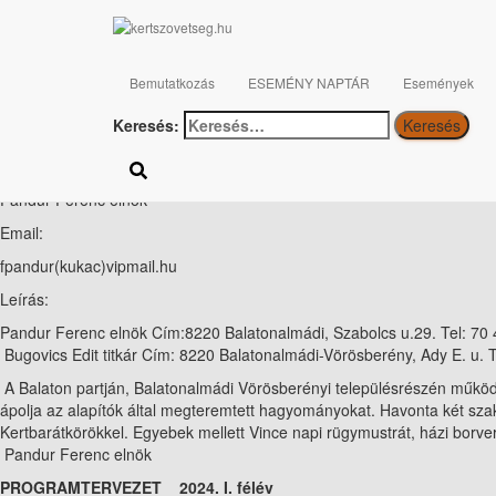
Balatonalmádi-Vörösberényi Fábián József Kertbarátkör
8220 Balatonalmádi, Gábor Áron u.6. Kultúrház
Bemutatkozás
ESEMÉNY NAPTÁR
Események
Működési terület:
Keresés:
Balatonalmádi
Kapcsolattartó:
Pandur Ferenc elnök
Email:
fpandur(kukac)vipmail.hu
Leírás:
Pandur Ferenc elnök Cím:8220 Balatonalmádi, Szabolcs u.29. Tel: 70
Bugovics Edit titkár Cím: 8220 Balatonalmádi-Vörösberény, Ady E. u. T
A Balaton partján, Balatonalmádi Vörösberényi településrészén működ
ápolja az alapítók által megteremtett hagyományokat. Havonta két szakm
Kertbarátkörökkel. Egyebek mellett Vince napi rügymustrát, házi borver
Pandur Ferenc elnök
PROGRAMTERVEZET 2024. I. félév