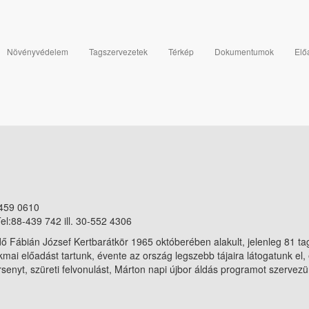
Növényvédelem
Tagszervezetek
Térkép
Dokumentumok
Elő
 459 0610
el:88-439 742 ill. 30-552 4306
ő Fábián József Kertbarátkör 1965 októberében alakult, jelenleg 81 t
ai előadást tartunk, évente az ország legszebb tájaira látogatunk el, 
senyt, szüreti felvonulást, Márton napi újbor áldás programot szervezü