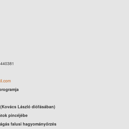
4440381
il.com
 programja
 (Kovács László diófásában)
átok pincéjébe
ágás falusi hagyományőrzés