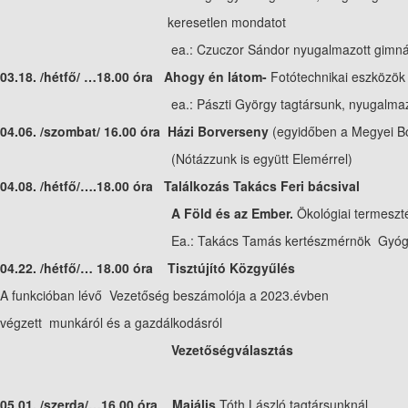
keresetlen mondatot
ea.: Czuczor Sándor nyugalmazott gimnáziu
03.18. /hétfő/ …18.00 óra Ahogy én látom-
Fotótechnikai eszközök
ea.: Pászti György tagtársunk, nyugalmazott f
04.06. /szombat/ 16.00 óra Házi Borverseny
(egyidőben a Megyei B
(Nótázzunk is együtt Elemérrel)
04.08. /hétfő/….18.00 óra Találkozás Takács Feri bácsival
A Föld és az Ember.
Ökológiai termeszt
Ea.: Takács Tamás kertészmérnök Gyógynövén
04.22. /hétfő/… 18.00 óra Tisztújító Közgyűlés
A funkcióban lévő Vezetőség beszámolója a 2023.évben
végzett munkáról és a gazdálkodásról
Vezetőségválasztás
05.01. /szerda/…16.00 óra Majális
Tóth László tagtársunknál